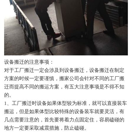
设备搬迁的注意事项：
对于工厂搬迁一定会涉及到设备搬迁，设备搬迁在制定
方案的时候一定要谨慎，搬家公司会针对不同的工厂搬
迁而提高不同的搬运方案，有五大注意事项是不得不知
的。
1、工厂搬迁时设备如果体型较为标准，就可以直接装车
搬运，但是如果体型比较特殊的设备装车就要灵活，有
几点需要注意的，首先要将着力点固定住，容易磕碰的
地方一定要采取减震措施，防止磕碰。