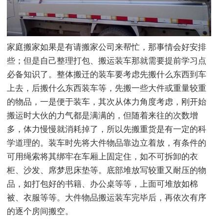
家庭搬家如果是有请搬家公司来帮忙，那事情会好安排
些；但是自己整理打包、搬运装车那就需要提前学习点
必备知识了。整体搬迁的装车要考虑先搬什么东西到车
上去，后搬什么东西装车等，先搬一些大件或重量较重
的物品，一是便于装车，其次从体力角度考虑，刚开始
搬运时大伙的力气都是满满的，但随着来往的次数增
多，体力慢慢就消耗掉了，所以先搬重货是有一定的科
学道理的。装车时先将大件物品靠边立着放，有条件的
可用绳索将其绑牢在车厢上固定住，如不可拆卸的衣
柜、沙发、席梦思床垫等。底部堆放写较重又耐压的物
品，如打包好的书籍、办公桌等等，上面可堆放如棉
被、衣服等等。大件物品搬运装车完毕后，再依次有序
的逐个房间搬空。