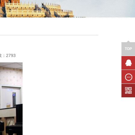
TOP
数：2793
联系我
们
在线留
言