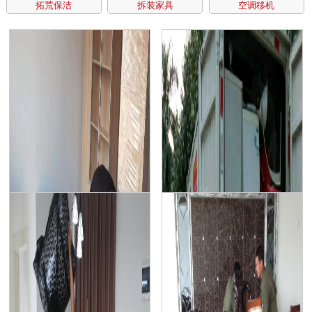
拓荒保洁
拆装家具
空调移机