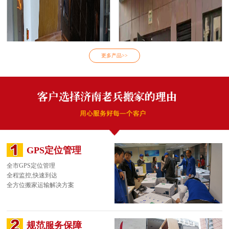
家庭搬家
公司搬家
更多产品>>
单位搬家
设备搬迁
GPS定位管理
全市GPS定位管理
全程监控,快速到达
全方位搬家运输解决方案
规范服务保障